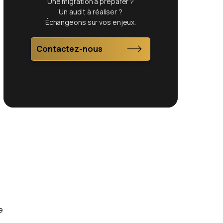
Une migration à préparer ?
Un audit à réaliser ?
Échangeons sur vos enjeux.
Contactez-nous
e